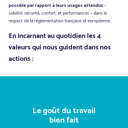
possible par rapport à leurs usages attendus
–
solidité, sécurité, confort, et performances – dans le
respect de la réglementation française et européenne.
En incarnant au quotidien les 4
valeurs qui nous guident dans nos
actions :
Animés par le goût du travail bien fait et la passion
de notre métier, nous considérons que chaque
projet est unique, et requiert la mobilisation de
Le goût du travail
toutes nos expériences et savoir-faire techniques.
Notre structure courte vous garantit une écoute
bien fait
attentive de vos besoins, des réponses rapides et